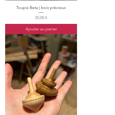
Toupie Beta | bois précieux
Prix
20,00 €
Ajouter au panier