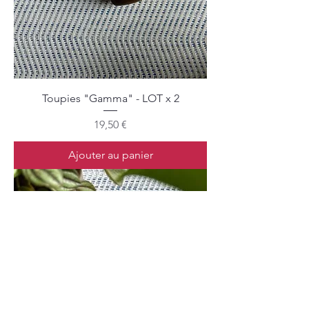
Toupies "Gamma" - LOT x 2
Prix
19,50 €
Ajouter au panier