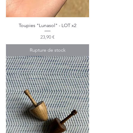
Toupies "Lunasol" - LOT x2
Prix
23,90 €
Rupture de stock