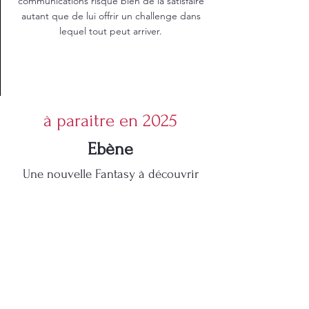
communications risque bien de la satisfaire
autant que de lui offrir un challenge dans
lequel tout peut arriver.
à paraitre en 2025
Ebène
Une nouvelle Fantasy à découvrir
bientôt !
Zola, jeune humaine vivant à la Cité,
souffre d’un mal tout à fait nouveau : son
corps se
transforme lentement en bois
.
Des rumeurs dans la Cité racontent
qu’une ébéniste effrayante, cachée dans