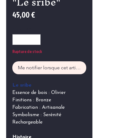
"Le sribe"
Prix
45,00 €
Quantité
*
Rupture de stock
Me notifier lorsque cet article est disponible
Le sribe
Essence de bois : Olivier
Finitions : Bronze
Fabrication : Artisanale
Symbolisme : Serénité
Rechargeable
Histoire