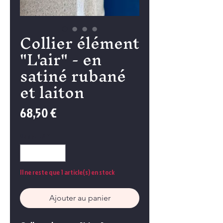
Collier élément
"L'air" - en
satiné rubané
et laiton
Prix
68,50 €
Quantité
*
Il ne reste que 1 article(s) en stock
Ajouter au panier