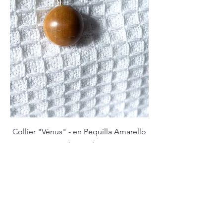
Collier "Vénus" - en Pequilla Amarello
et argent
Prix
35,00 €
Ajouter au panier
Planètes