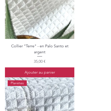
Collier "Terre" - en Palo Santo et
argent
Prix
35,00 €
Ajouter au panier
Planètes